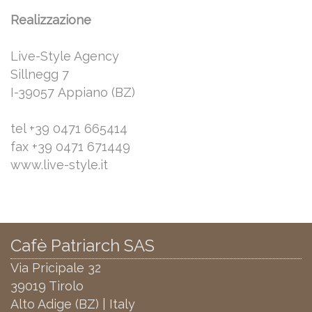
Realizzazione
Live-Style Agency
Sillnegg 7
I-39057 Appiano (BZ)
tel +39 0471 665414
fax +39 0471 671449
www.live-style.it
Cafè Patriarch SAS
Via Pricipale 32
39019 Tirolo
Alto Adige (BZ) | Italy